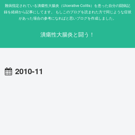
難病指定されている潰瘍性大腸炎（Ulcerative Colitis）を患った自分の闘病記
録を経緯から記事にしてます。 もしこのブログを読まれた方で同じような症状
があった場合の参考になればと思いブログを作成しました。
潰瘍性大腸炎と闘う！
2010-11