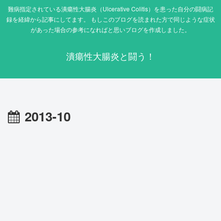
難病指定されている潰瘍性大腸炎（Ulcerative Colitis）を患った自分の闘病記
録を経緯から記事にしてます。 もしこのブログを読まれた方で同じような症状
があった場合の参考になればと思いブログを作成しました。
潰瘍性大腸炎と闘う！
2013-10