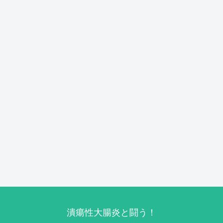
潰瘍性大腸炎と闘う！