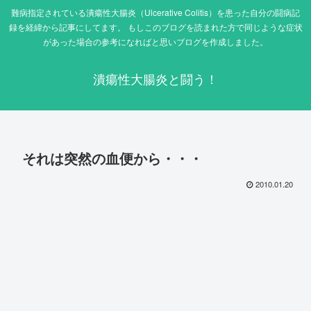
難病指定されている潰瘍性大腸炎（Ulcerative Colitis）を患った自分の闘病記
録を経緯から記事にしてます。 もしこのブログを読まれた方で同じような症状
があった場合の参考になればと思いブログを作成しました。
潰瘍性大腸炎と闘う！
それは突然の血便から・・・
2010.01.20