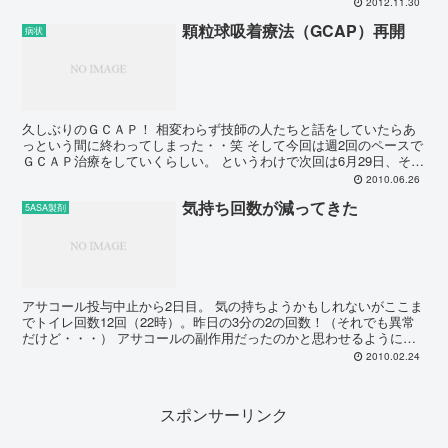
2012.11.30
顆粒球吸着療法（GCAP）再開
病状
久しぶりのＧＣＡＰ！ 相変わらず技師の人たちと話をしていたらあ
っという間に終わってしまった・・笑 そして今回は週2回のペースで
ＧＣＡＰ治療をしていくらしい。 というわけで次回は6月29日、その
次は7月3日となった。。 以前は週に1回しか受け...
2010.06.26
気持ち回数が減ってきた
5ASA製剤
アサコール投与中止から2日目。 気の持ちようかもしれないがここま
でトイレ回数12回（22時）。昨日の3分の2の回数！（それでも異常
だけど・・・） アサコールの副作用だったのかと思わせるように回
数が減ってきた。 まだどうなるかわからないけど、...
2010.02.24
スポンサーリンク