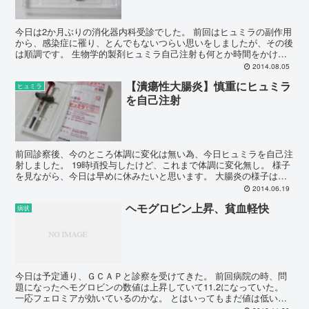
今日は2か月ぶりの消化器内科受診でした。 前回はヒュミラの副作用
から、感染症に罹り、とんでもないつらい思いをしましたが、その後
は順調です。 生物学的製剤ヒュミラ自己注射も何とか時間をかけな
がらも射てています。 体調も大きく悪化することなく、...
2014.08.05
【潰瘍性大腸炎】慎重にヒュミラ
ヒュミラ
を自己注射
前回診察後、今のところ体調に変化は無い為、今日ヒュミラを自己注
射しました。 19時頃投与したけど、これまで体調に変化無し。 様子
を見ながら、今日は早めに休みたいと思います。 大腸炎の様子は今
のところ寛解維持という感じです。血便が止まらないけ...
2014.06.19
ヘモグロビン上昇、貧血軽快
病状
今日は予定通り、ＧＣＡＰと診察を受けてきた。 前回病院の時、問
題になったヘモグロビンの数値は上昇していて11.2になっていた。
一応フェロミアが効いているのかな。 とはいってもまだ値は低いの
で引き続きフェロミアを服用することになった。 そし...