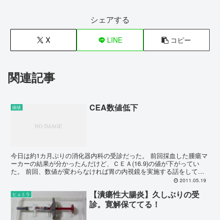
シェアする
X
LINE
コピー
関連記事
CEA数値低下
病状
今日は約1カ月ぶりの消化器内科の受診だった。 前回採血した腫瘍マ
ーカーの結果が分かったんだけど、ＣＥＡ(16.9)の値が下がってい
た。 前回、数値が変わらなければ胃の内視鏡を実施する話をしてい
たけど、前回より下がってきているのでこのまま様子...
2011.05.19
【潰瘍性大腸炎】久しぶりの受
ヒュミラ
診。寛解保ててる！