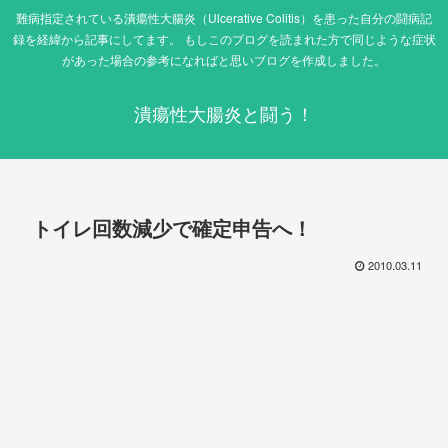
難病指定されている潰瘍性大腸炎（Ulcerative Colitis）を患った自分の闘病記
録を経緯から記事にしてます。 もしこのブログを読まれた方で同じような症状
があった場合の参考になればと思いブログを作成しました。
潰瘍性大腸炎と闘う！
トイレ回数減少で確定申告へ！
2010.03.11