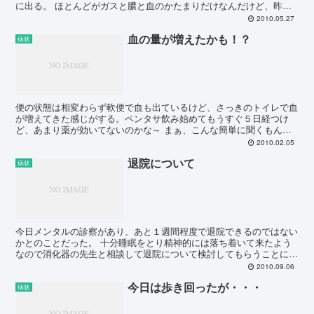
に出る。 ほとんどがガスと膿と血のかたまりだけなんだけど、昨日
は1,3,5時に起こされました。。 そんなふらふ...
2010.05.27
血の量が増えたかも！？
病状
便の状態は相変わらず軟便で血も出ているけど、さっきのトイレで血
が増えてきた感じがする。ペンタサ飲み始めてもうすぐ５日経つけ
ど、あまり薬が効いてないのかな～ まぁ、こんな簡単に聞くもんじ
ゃないのかな？ しかし便以外はほんとに普通の状態。むしろ...
2010.02.05
退院について
病状
今日メンタルの診察があり、あと１週間程度で退院できるのではない
かとのことだった。 十分睡眠をとり精神的には落ち着いて来たよう
なので消化器の先生と相談して退院について検討してもらうことにな
ったのだ。 個人的にも退院したいとは思っていたのでよか...
2010.09.06
今日は歩き回ったが・・・
病状