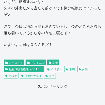
たけど、結構疲れたな～
久々の外出だから当たり前か！でも気分転換にはよかった
ぞ♪
さて、今日は消灯時間も過ぎているし、今のところお腹も
落ち着いているから今のうちに寝るぞ！
いよいよ明日はＧＣＡＰだ！
ステロイド
プレドニン
病状
顆粒球吸着療法（GCAP）
イリボー
下痢
外出
水様便
潰瘍性大腸炎
血便
スポンサーリンク