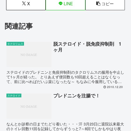
X
LINE
コピー
関連記事
脱ステロイド・脱免疫抑制剤 1
タクロリムス
ヶ月
ステロイドのプレドニンと免疫抑制剤のタクロリムスの服用を中止し
て1ヶ月が経った。 とりあえず便回数も10回超えることはなくなっ
て、前に比べればだいぶ楽になったな～ ちなみに今服用している薬
は以下の通り～ 錠数は1日に飲む量です。 1・アサコ...
2010.12.20
プレドニンを注腸で！
ステロイド
なんとか診察の日までたどり着いた・・・汗 3月23日に退院以来最大
のトイレ回数11回を記録してからずうっと7～8回でしかもやはり夜