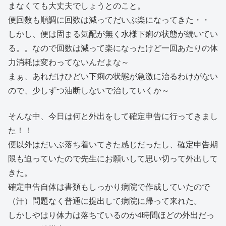
まなくても大丈夫でしょうとのこと。
便回数も順調に回数は減ってだいぶ楽になってきた・・
しかし、便は固まる気配が無く水様下痢の状態が続いてい
る。。なので回数は減って楽になったけど一回あたりの体
力消耗は変わってないんだよな～
まぁ、あれだけひどい下痢の状態が急激に治るわけがない
ので、少しずつ油断しないで治していくか～
そんな中、今日は何と外出をして確定申告に行ってきまし
た！！
便以外はだいぶ落ち着いてきた感じだったし、確定申告期
限も迫っていたので先生にお願いして思い切って外出して
きた。
確定申告自体は書類もしっかり病院で作成していたので
（汗）問題なく普通に提出して病院に帰って来れた。
しかしやはり体力は落ちているのか4時間ほどの外出だっ