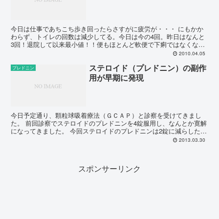
今日は仕事であちこち歩き回ったらさすがに疲労が・・・ にもかか
わらず、トイレの回数は減少してる。今日は今の4回。昨日はなんと
3回！退院して以来最小値！！便もほとんど軟便で下痢ではなくなっ
たきた。 唯一血便だけが便に混ざってでているので、これ...
2010.04.05
ステロイド（プレドニン）の副作
プレドニン
用が早期に発現
今日予定通り、顆粒球吸着療法（ＧＣＡＰ）と診察を受けてきまし
た。 前回診察でステロイドのプレドニンを4錠服用し、なんとか寛解
になってきました。 今回ステロイドのプレドニンは2錠に減らしたけ
ど、にきびなどの副作用がひどいので、早めに減らしてい...
2013.03.30
スポンサーリンク