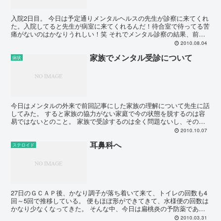
入院2日目。 今日は予定通りメンタルヘルスの先生が診察に来てくれ
た。入院してると先生が病室に来てくれるんだ！待合室で待ってる苦
痛がないのはかなりうれしい！笑 それでメンタル診察の結果、前回
処方した薬が効いてないとのことで薬が増量となった・・...
2010.08.04
家族でメンタル受診について
病状
今日はメンタルの外来で前回記事にした家族の理解について先生に話
してみた。 すると家族の協力がない家庭で今の状態を脱するのは容
易ではないとのこと。 家族で受診するのは全く問題ないし、その方
がよいとの事だった。 そして次回受診日は来週の・・・と...
2010.10.07
耳鼻科へ
ステロイド
27日のＧＣＡＰ後、かなり調子が落ち着いて来て、トイレの回数も4
回～5回で推移している。 便もほぼ形ができてきて、水様便の回数は
かなり少なくなってきた。 そんな中、今日は扁桃炎の予防薬である
アズレミックという薬をもらいに耳鼻科へ行ってきた。...
2010.03.31