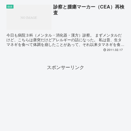
診察と腫瘍マーカー（CEA）再検
病状
査
今日も病院３科（メンタル・消化器・漢方）診察。 まずメンタルだ
けど、こちらは唐突だけどアレルギーの話になった。 私は昔、生タ
マネギを食べて体調を崩したことがあって、それ以来タマネギを食べ
ると調子悪くなる事があるのだ。 その中で好き嫌いとして...
2011.02.17
スポンサーリンク