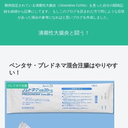
難病指定されている潰瘍性大腸炎（Ulcerative Colitis）を患った自分の闘病記
録を経緯から記事にしてます。 もしこのブログを読まれた方で同じような症状
があった場合の参考になればと思いブログを作成しました。
潰瘍性大腸炎と闘う！
ペンタサ・プレドネマ混合注腸はやりやす
い！
プレドネマ注腸