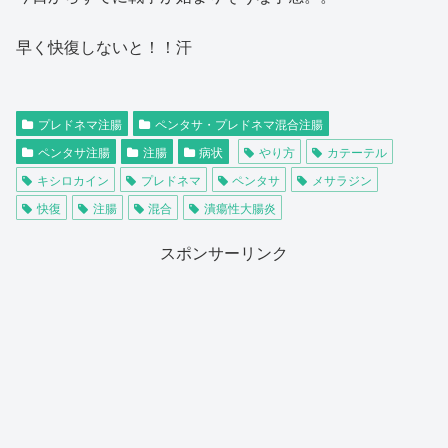
早く快復しないと！！汗
プレドネマ注腸
ペンタサ・プレドネマ混合注腸
ペンタサ注腸
注腸
病状
やり方
カテーテル
キシロカイン
プレドネマ
ペンタサ
メサラジン
快復
注腸
混合
潰瘍性大腸炎
スポンサーリンク