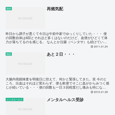
再燃気配
病状
昨日から調子が悪くて今日は午前中家でゆっくりしていた・・・ 便
の回数自体は6回とそれほど多くはないのだけど、血便がひどくて体
力が落ちてるのを感じる。 なんとか注腸（ペンタサ）も続けている
けど、なかなかよくならない。 前に先生が、血便と下痢が...
2011.01.24
あと２日・・・
病状
大腸内視鏡検査を明後日に控えて、何かと緊張してきた。笑 今のと
ころ、出血はそれほど変わらず、便も軟便でそこに血がからみつく感
じが続いている・・・便の回数も一日３回程度だし痛みも特にな
い・・・ 普通に生活している分には全く問題ないんだけど・・...
2010.01.29
メンタルヘルス受診
メンタルヘルス