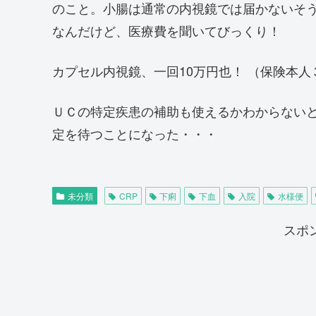
のこと。小腸は通常の内視鏡では届かないそ
なんだけど、医療費を聞いてびっくり！
カプセル内視鏡、一回10万円也！ （保険本
ＵＣの特定疾患の補助も使えるかわからない
定を待つことになった・・・
未分類
CRP
下痢
下血
入院
水様便
スポ