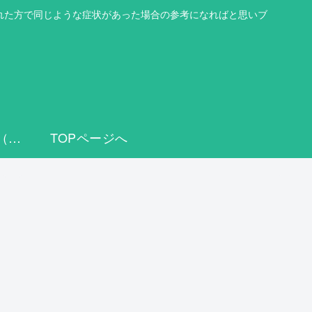
を読まれた方で同じような症状があった場合の参考になればと思いブ
顆粒球吸着療法（GCAP）
TOPページへ