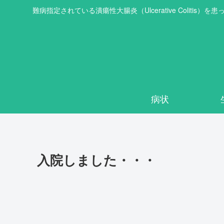
難病指定されている潰瘍性大腸炎（Ulcerative Col
病状
入院しました・・・