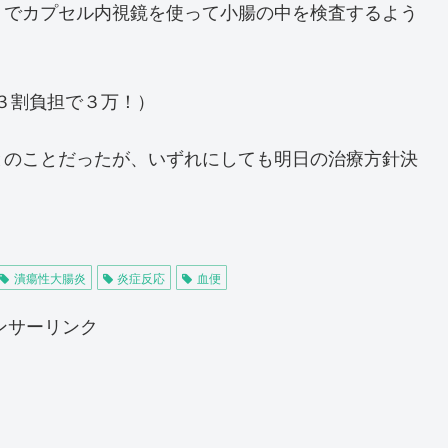
うでカプセル内視鏡を使って小腸の中を検査するよう
人３割負担で３万！）
とのことだったが、いずれにしても明日の治療方針決
潰瘍性大腸炎
炎症反応
血便
ンサーリンク