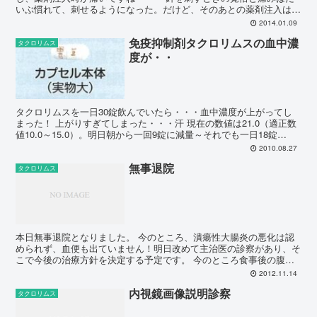
いぶ慣れて、刺せるようになった。だけど、そのあとの薬剤注入はど
うしても時間がかかってしまっている。 自分で注入するの...
2014.01.09
免疫抑制剤タクロリムスの血中濃
タクロリムス
度が・・
タクロリムスを一日30錠飲んでいたら・・・血中濃度が上がってし
まった！ 上がりすぎてしまった・・・汗 現在の数値は21.0（適正数
値10.0～15.0）。明日朝から一回9錠に減量～それでも一日18錠
か・・・ 先生は血中濃度が高くなっているか...
2010.08.27
無事退院
タクロリムス
本日無事退院となりました。 今のところ、潰瘍性大腸炎の悪化は認
められず、血便も出ていません！明日改めて主治医の診察があり、そ
こで今後の治療方針を決定する予定です。 今のところ食事後の腹痛
とかもなく、極めて落ち着いている状況です。対潰瘍性大腸...
2012.11.14
内視鏡画像説明診察
タクロリムス