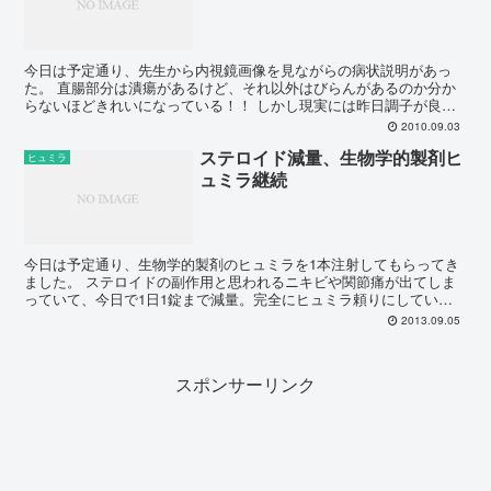
今日は予定通り、先生から内視鏡画像を見ながらの病状説明があっ
た。 直腸部分は潰瘍があるけど、それ以外はびらんがあるのか分か
らないほどきれいになっている！！ しかし現実には昨日調子が良か
った便の状態も以前の状態に戻り、ガスと膿が短時間で排出さ...
2010.09.03
ステロイド減量、生物学的製剤ヒ
ヒュミラ
ュミラ継続
今日は予定通り、生物学的製剤のヒュミラを1本注射してもらってき
ました。 ステロイドの副作用と思われるニキビや関節痛が出てしま
っていて、今日で1日1錠まで減量。完全にヒュミラ頼りにしていく
方向へシフトしていくことになりました。 症状は今のとこ...
2013.09.05
スポンサーリンク