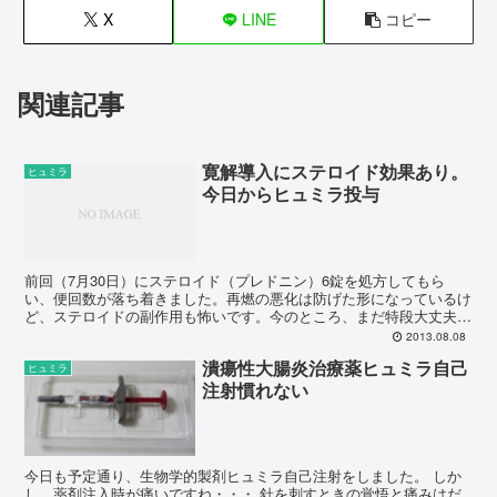
X
LINE
コピー
関連記事
寛解導入にステロイド効果あり。
ヒュミラ
今日からヒュミラ投与
前回（7月30日）にステロイド（プレドニン）6錠を処方してもら
い、便回数が落ち着きました。再燃の悪化は防げた形になっているけ
ど、ステロイドの副作用も怖いです。今のところ、まだ特段大丈夫だ
けど・・・ そして、今日診察後、生物学的製剤である「ヒ...
2013.08.08
潰瘍性大腸炎治療薬ヒュミラ自己
ヒュミラ
注射慣れない
今日も予定通り、生物学的製剤ヒュミラ自己注射をしました。 しか
し、薬剤注入時が痛いですね・・・ 針を刺すときの覚悟と痛みはだ