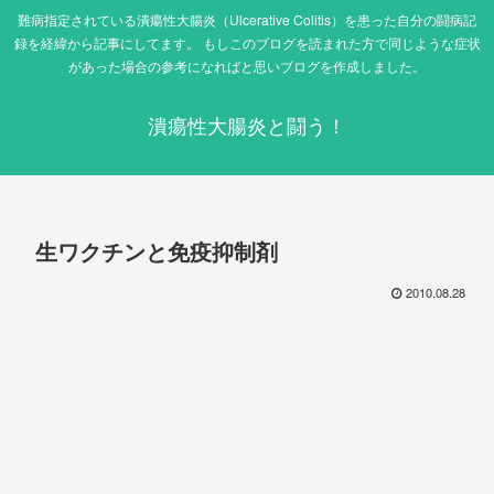
難病指定されている潰瘍性大腸炎（Ulcerative Colitis）を患った自分の闘病記
録を経緯から記事にしてます。 もしこのブログを読まれた方で同じような症状
があった場合の参考になればと思いブログを作成しました。
潰瘍性大腸炎と闘う！
生ワクチンと免疫抑制剤
2010.08.28