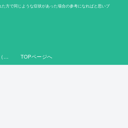
を読まれた方で同じような症状があった場合の参考になればと思いブ
顆粒球吸着療法（GCAP）
TOPページへ