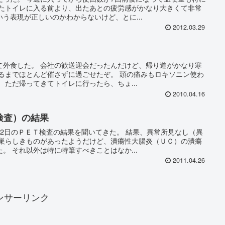
またトイレに入る前より、出たあとの疲労感がかなり大きくて非常
う表現が正しいのかわからないけど、とに...
2012.03.29
て外食した。 会社の歓送迎会だったんだけど、帰り道がかなり寒
帰るまでほとんど催さずに過ごせたぞ。 頭の痛みもロキソニン使わ
 ただ帰ってきてトイレに行ったら、ちょ...
2010.04.16
検査）の結果
2日のＰＥＴ検査の結果を聞いてきた。 結果、異常所見なし（異
病巣らしきものがあったようだけど、潰瘍性大腸炎（ＵＣ）の潰瘍
。 それ以外は特に特筆すべきことはなか...
2011.04.26
ンサーリンク