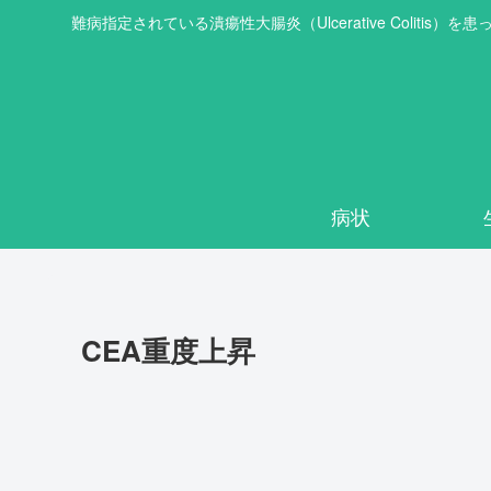
難病指定されている潰瘍性大腸炎（Ulcerative Col
病状
CEA重度上昇