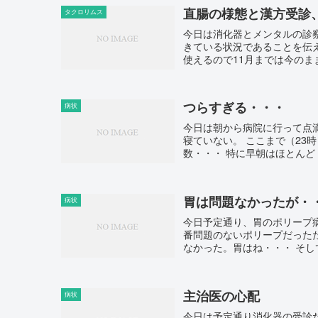
直腸の様態と漢方受診
タクロリムス
今日は消化器とメンタルの診
きている状況であることを伝
使えるので11月までは今のまま
つらすぎる・・・
病状
今日は朝から病院に行って点
寝ていない。 ここまで（23
数・・・ 特に早朝はほとんど
胃は問題なかったが・
病状
今日予定通り、胃のポリープ
番問題のないポリープだった
なかった。胃はね・・・ そし
主治医の心配
病状
今日は予定通り消化器の受診