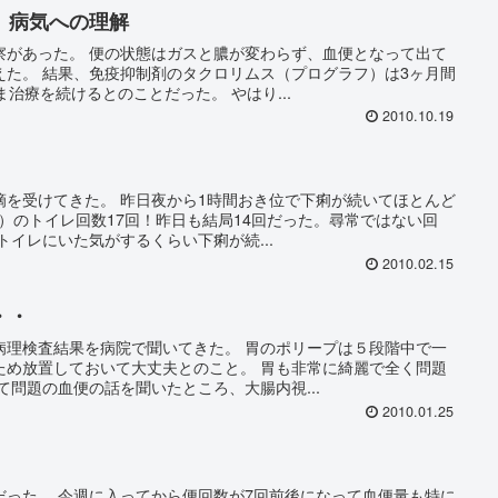
、病気への理解
察があった。 便の状態はガスと膿が変わらず、血便となって出て
えた。 結果、免疫抑制剤のタクロリムス（プログラフ）は3ヶ月間
治療を続けるとのことだった。 やはり...
2010.10.19
滴を受けてきた。 昨日夜から1時間おき位で下痢が続いてほとんど
時）のトイレ回数17回！昨日も結局14回だった。尋常ではない回
トイレにいた気がするくらい下痢が続...
2010.02.15
・・
病理検査結果を病院で聞いてきた。 胃のポリープは５段階中で一
ため放置しておいて大丈夫とのこと。 胃も非常に綺麗で全く問題
て問題の血便の話を聞いたところ、大腸内視...
2010.01.25
だった。 今週に入ってから便回数が7回前後になって血便量も特に